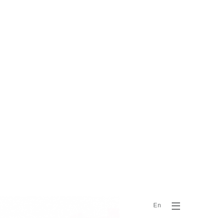
Menu
En
Button